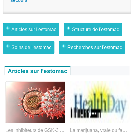
secours
Articles sur l'estomac
Structure de l'estomac
Soins de l'estomac
Recherches sur l'estomac
Articles sur l'estomac
Les inhibiteurs de GSK-3 sont prometteurs dans le traitement des infections à coronavirus
La marijuana, vraie ou fausse, peut entraîner des problèmes gastro-intestinaux inhabituels