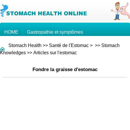
HOME
Gastropathie et symptômes
Stomach Health
>>
Santé de l'Estomac
> >>
Stomach
Connaissances sur l'estomac
Cancer de l'estomac
Knowledges
>>
Articles sur l'estomac
Fondre la graisse d'estomac
Questions et Réponses