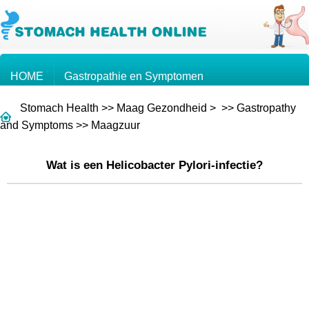
HOME
Gastropathie en Symptomen
Stomach Health
>>
Maag Gezondheid
> >>
Gastropathy
Kennis over de Maag
Maagkanker
and Symptoms
>>
Maagzuur
Wat is een Helicobacter Pylori-infectie?
Vragen en Antwoorden