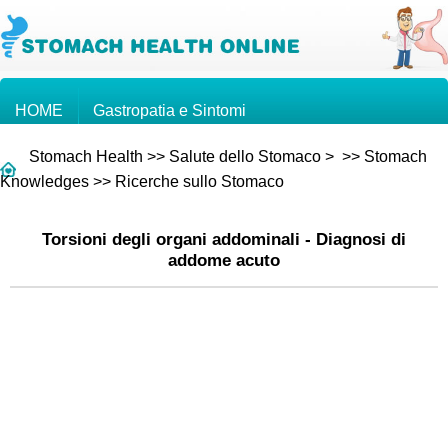
HOME
Gastropatia e Sintomi
Stomach Health
>>
Salute dello Stomaco
> >>
Stomach
Conoscenze sullo Stomaco
Tumore Gastrico
Knowledges
>>
Ricerche sullo Stomaco
Torsioni degli organi addominali - Diagnosi di
Domande e Risposte
addome acuto