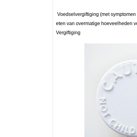
 Voedselvergiftiging (met symptomen zoals die van maag-/darmgriep), voedselallergieën, het 
eten van overmatige hoeveelheden voe
Vergiftiging