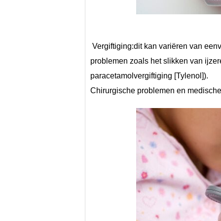
 Vergiftiging:dit kan variëren van eenvoudige problemen, zoals het eten van zeep, tot ernstigere 
problemen zoals het slikken van ijzer
paracetamolvergiftiging [Tylenol]).
Chirurgische problemen en medisch