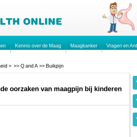
men
Kennis over de Maag
Maagkanker
Vragen en An
eid
> >>
Q and A
>>
Buikpijn
de oorzaken van maagpijn bij kinderen