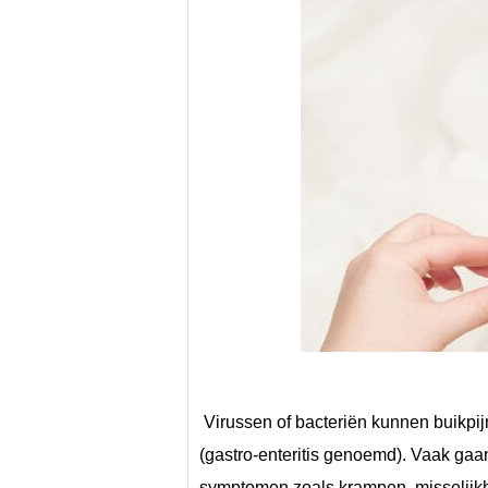
 Virussen of bacteriën kunnen buikpijn veroorzaken, meestal door buikgriep of darmgriep 
(gastro-enteritis genoemd). Vaak gaan
symptomen zoals krampen, misselijkhei