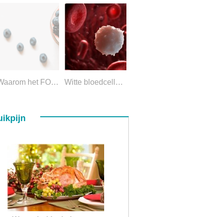
Waarom het FODMAP-dieet niet meer werkt
Witte bloedcellen en hun rol in de hersenen
ikpijn