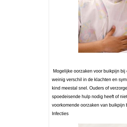
 Mogelijke oorzaken voor buikpijn bij een kind variëren van triviaal tot levensbedreigend, met 
weinig verschil in de klachten en sym
kind meestal snel. Ouders of verzorgers
spoedeisende hulp nodig heeft of niet
voorkomende oorzaken van buikpijn bi
Infecties