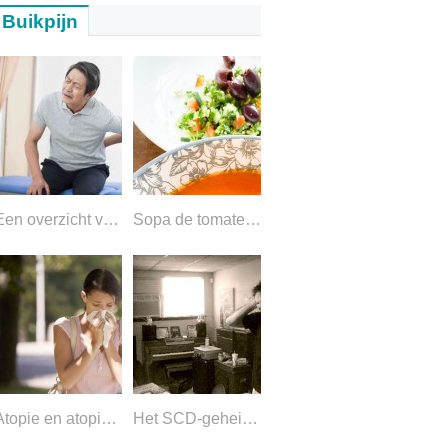
Buikpijn
Een overzicht van viscerale pijn
Sopa de tomate y pimiento rojo asado
Atopie en atopische ziekte
Het SCD-geheim van succes:hoe nieuwe voedingsmiddelen op de juiste manier te introduceren