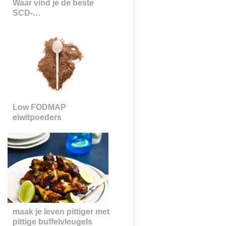
Waar vind je de beste
SCD-
dieetvakantierecepten
Low FODMAP
eiwitpoeders
maak je leven pittiger met
pittige buffelvleugels