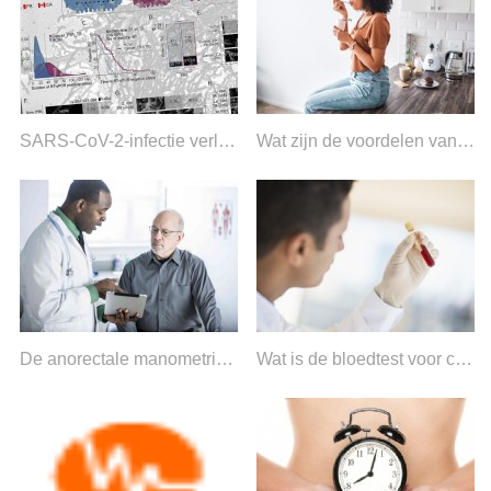
SARS-CoV-2-infectie verlengt virale uitscheiding en verlies van lymfocyten bij patiënten met kanker
Wat zijn de voordelen van het nemen van probiotica?
De anorectale manometrieprocedure
Wat is de bloedtest voor carcino-embryonaal antigeen (CEA)?