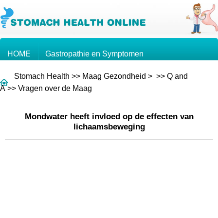
HOME
Gastropathie en Symptomen
Stomach Health
>>
Maag Gezondheid
> >>
Q and
Kennis over de Maag
Maagkanker
A
>>
Vragen over de Maag
Mondwater heeft invloed op de effecten van
Vragen en Antwoorden
lichaamsbeweging