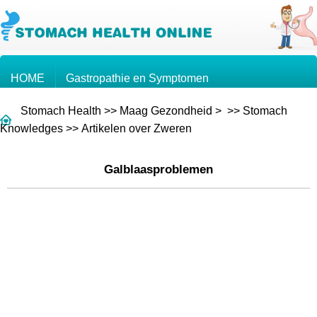
HOME
Gastropathie en Symptomen
Stomach Health
>>
Maag Gezondheid
> >>
Stomach
Kennis over de Maag
Maagkanker
Knowledges
>>
Artikelen over Zweren
Galblaasproblemen
Vragen en Antwoorden