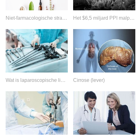
Niet-farmacologische strategieën voor IBS-D-beheer
Het $6,5 miljard PPI malpractice-mysterie
Wat is laparoscopische linker colectomie/hemicolectomie?
Cirrose (lever)