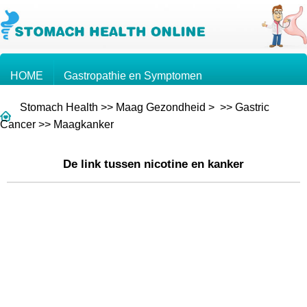
HOME
Gastropathie en Symptomen
Stomach Health
>>
Maag Gezondheid
> >>
Gastric
Kennis over de Maag
Maagkanker
Cancer
>>
Maagkanker
De link tussen nicotine en kanker
Vragen en Antwoorden