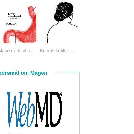
Mave og tolvfingertarm
Bilious kolikk - Diagnose av akutt abdomen
pørsmål om Magen