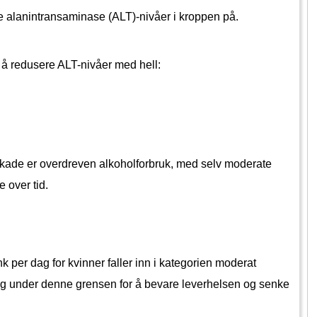
re alanintransaminase (ALT)-nivåer i kroppen på.
il å redusere ALT-nivåer med hell:
skade er overdreven alkoholforbruk, med selv moderate 
 over tid. 
k per dag for kvinner faller inn i kategorien moderat 
seg under denne grensen for å bevare leverhelsen og senke 