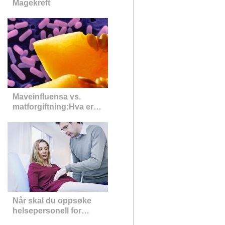
Magekreft
Maveinfluensa vs.
matforgiftning:Hva er
forskjellen?
Når skal du oppsøke
helsepersonell for
magesmerter