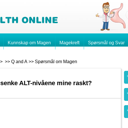
Kunnskap om Magen
Magekreft
Spørsmål og Svar
> >>
Q and A
>>
Spørsmål om Magen
 senke ALT-nivåene mine raskt?