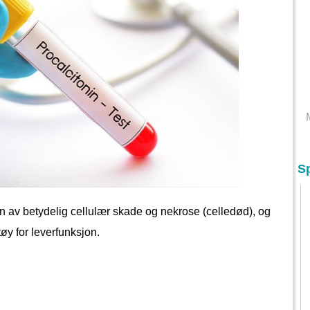
S
 av betydelig cellulær skade og nekrose (celledød), og
øy for leverfunksjon.