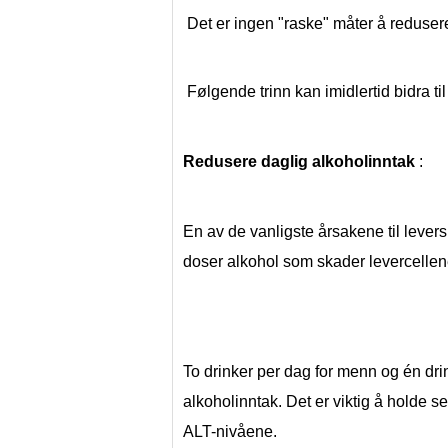
 Det er ingen "raske" måter å reduse
 Følgende trinn kan imidlertid bidra t
Redusere daglig alkoholinntak
 :
En av de vanligste årsakene til lever
doser alkohol som skader levercellene
To drinker per dag for menn og én drin
alkoholinntak. Det er viktig å holde 
ALT-nivåene.