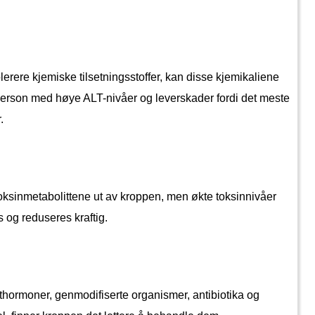
erere kjemiske tilsetningsstoffer, kan disse kjemikaliene 
n person med høye ALT-nivåer og leverskader fordi det meste 
.
toksinmetabolittene ut av kroppen, men økte toksinnivåer 
s og reduseres kraftig.
sthormoner, genmodifiserte organismer, antibiotika og 