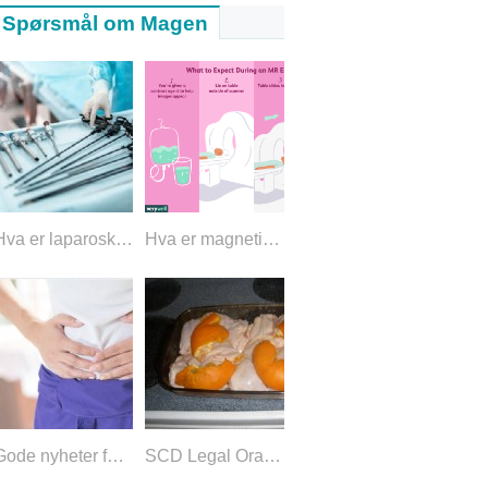
Spørsmål om Magen
Hva er laparoskopisk høyre kolektomi?
Hva er magnetisk resonansenterografi?
Gode ​​nyheter for IBS -lider da forskere identifiserer "tarmkløe"
SCD Legal Orange Chicken på en varm sommernatt!