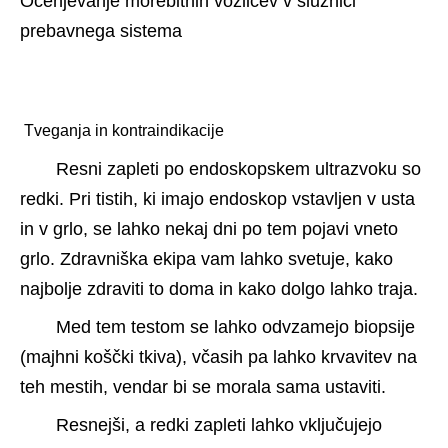
Ocenjevanje morebitnih vozličev v sluznici 
prebavnega sistema
 Tveganja in kontraindikacije 
Resni zapleti po endoskopskem ultrazvoku so 
redki. Pri tistih, ki imajo endoskop vstavljen v usta 
in v grlo, se lahko nekaj dni po tem pojavi vneto 
grlo. Zdravniška ekipa vam lahko svetuje, kako 
najbolje zdraviti to doma in kako dolgo lahko traja.
Med tem testom se lahko odvzamejo biopsije 
(majhni koščki tkiva), včasih pa lahko krvavitev na 
teh mestih, vendar bi se morala sama ustaviti.
Resnejši, a redki zapleti lahko vključujejo 