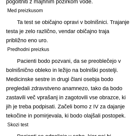
pogoltniti z majhnim požirkom vode.
 Med preizkusom 
Ta test se običajno opravi v bolnišnici. Trajanje 
testa je zelo različno, vendar običajno traja 
približno eno uro.
 Predhodni preizkus 
Pacienti bodo pozvani, da se preoblečejo v 
bolnišnično obleko in ležijo na bolniški postelji. 
Medicinske sestre in drugi člani osebja bodo 
pregledali zdravstveno anamnezo, tako da bodo 
zastavili več vprašanj in zagotovili vse obrazce, ki 
jih je treba podpisati. Začeli bomo z IV za dajanje 
tekočine in pomirjevala, ki bodo olajšali postopek. 
 Skozi test 