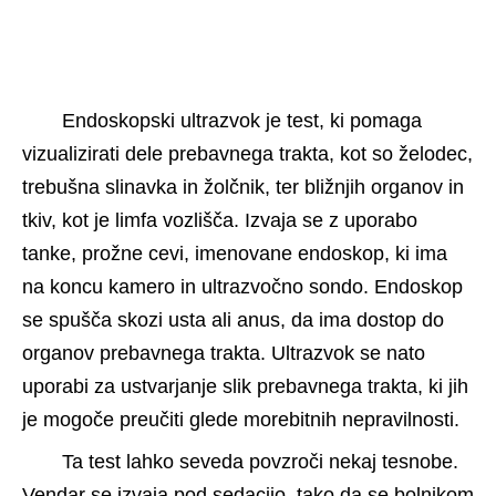
Endoskopski ultrazvok je test, ki pomaga 
vizualizirati dele prebavnega trakta, kot so želodec, 
trebušna slinavka in žolčnik, ter bližnjih organov in 
tkiv, kot je limfa vozlišča. Izvaja se z uporabo 
tanke, prožne cevi, imenovane endoskop, ki ima 
na koncu kamero in ultrazvočno sondo. Endoskop 
se spušča skozi usta ali anus, da ima dostop do 
organov prebavnega trakta. Ultrazvok se nato 
uporabi za ustvarjanje slik prebavnega trakta, ki jih 
je mogoče preučiti glede morebitnih nepravilnosti.
Ta test lahko seveda povzroči nekaj tesnobe. 
Vendar se izvaja pod sedacijo, tako da se bolnikom 