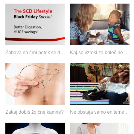
Zabava na črni petek se dogaja zgodaj…
Kaj so vzroki za bolečine v zgornjem levem delu trebuha pri otrocih?
Zakaj dobiš žolčne kamne?
Ne obstaja samo en temeljni vzrok za vašo bolezen