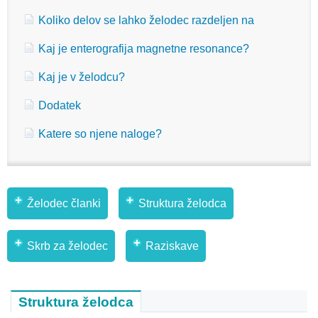
Koliko delov se lahko želodec razdeljen na
Kaj je enterografija magnetne resonance?
Kaj je v želodcu?
Dodatek
Katere so njene naloge?
Želodec članki
Struktura želodca
Skrb za želodec
Raziskave
Struktura želodca