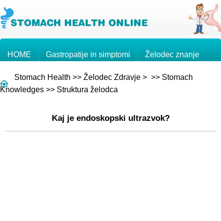
HOME
Gastropatije in simptomi
Želodec znanje
Stomach Health
>>
Želodec Zdravje
> >>
Stomach
Želodčni rak
Vprašanja in odgovori
Knowledges
>>
Struktura želodca
Kaj je endoskopski ultrazvok?