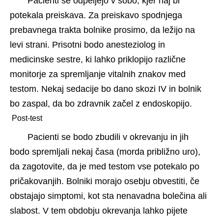
Pacienti se odpeljejo v sobo, kjer naj bi 
potekala preiskava. Za preiskavo spodnjega 
prebavnega trakta bolnike prosimo, da ležijo na 
levi strani. Prisotni bodo anesteziolog in 
medicinske sestre, ki lahko priklopijo različne 
monitorje za spremljanje vitalnih znakov med 
testom. Nekaj ​​sedacije bo dano skozi IV in bolnik 
bo zaspal, da bo zdravnik začel z endoskopijo.
 Post-test 
Pacienti se bodo zbudili v okrevanju in jih 
bodo spremljali nekaj časa (morda približno uro), 
da zagotovite, da je med testom vse potekalo po 
pričakovanjih. Bolniki morajo osebju obvestiti, če 
obstajajo simptomi, kot sta nenavadna bolečina ali 
slabost. V tem obdobju okrevanja lahko pijete 