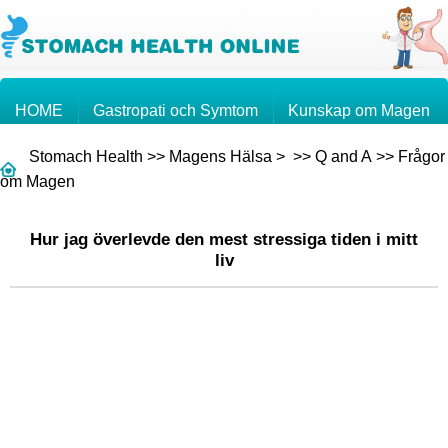
HOME
Gastropati och Symtom
Kunskap om Magen
Stomach Health
>>
Magens Hälsa
> >>
Q and A
>>
Frågor
Magcancer
Frågor och Svar
om Magen
Hur jag överlevde den mest stressiga tiden i mitt
liv