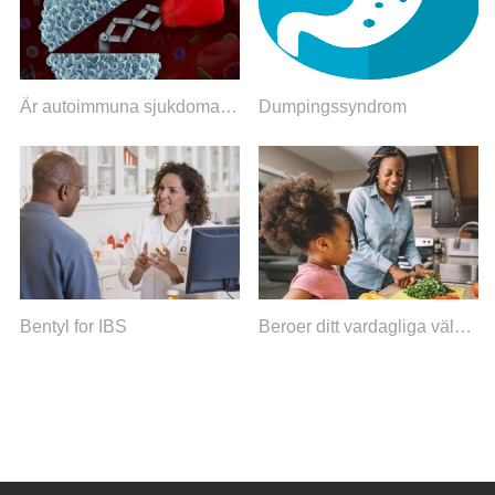
Är autoimmuna sjukdomar reversibel?
Dumpingssyndrom
Bentyl for IBS
Beroer ditt vardagliga välbefinnande på din mage? Du är inte ensam!