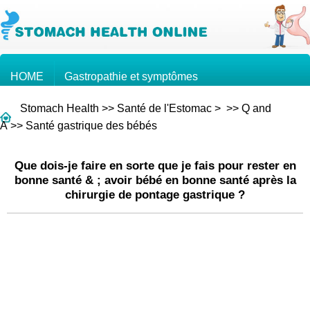
HOME
Gastropathie et symptômes
Stomach Health
>>
Santé de l'Estomac
> >>
Q and
Connaissances sur l'estomac
Cancer de l'estomac
A
>>
Santé gastrique des bébés
Que dois-je faire en sorte que je fais pour rester en
Questions et Réponses
bonne santé & ; avoir bébé en bonne santé après la
chirurgie de pontage gastrique ?