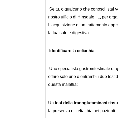
 Se tu, o qualcuno che conosci, stai vedendo questi sintomi tipici della celiachia, contatta il 
nostro ufficio di Hinsdale, IL, per org
L'acquisizione di un trattamento appro
la tua salute digestiva.
Identificare la celiachia
 Uno specialista gastrointestinale diagnosticherà la celiachia. Il tuo gastroenterologo potrebbe 
offrire solo uno o entrambi i due test di
questa malattia:
Un 
test della transglutaminasi tissu
la presenza di celiachia nei pazienti.