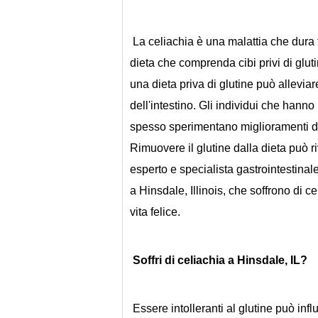
 La celiachia è una malattia che dura tutta la vita. Tuttavia, può essere gestito sviluppando una 
dieta che comprenda cibi privi di gluti
una dieta priva di glutine può alleviar
dell'intestino. Gli individui che hanno
spesso sperimentano miglioramenti del
Rimuovere il glutine dalla dieta può rive
esperto e specialista gastrointestina
a Hinsdale, Illinois, che soffrono di ce
vita felice.
Soffri di celiachia a Hinsdale, IL?
 Essere intolleranti al glutine può influenzare la tua salute totale e cambiare il modo in cui vivi la 