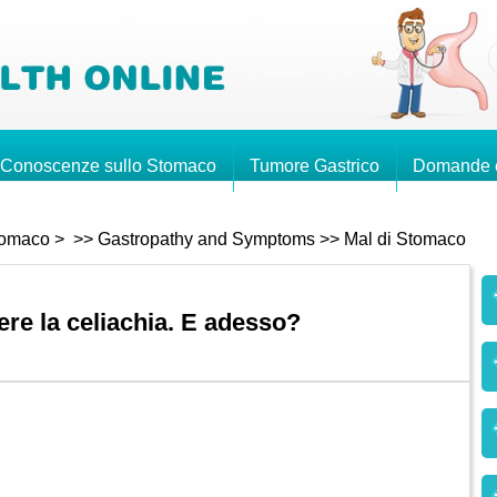
Conoscenze sullo Stomaco
Tumore Gastrico
Domande e
tomaco
> >>
Gastropathy and Symptoms
>>
Mal di Stomaco
ere la celiachia. E adesso?