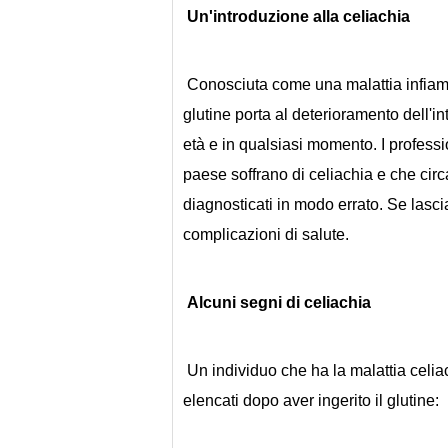
Un'introduzione alla celiachia
 Conosciuta come una malattia infiammatoria, la celiachia è una condizione in cui l'ingestione di 
glutine porta al deterioramento dell'in
età e in qualsiasi momento. I professi
paese soffrano di celiachia e che circ
diagnosticati in modo errato. Se lascia
complicazioni di salute.
Alcuni segni di celiachia
 Un individuo che ha la malattia celiaca potrebbe sperimentare uno o più di questi segni 
elencati dopo aver ingerito il glutine: