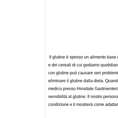
 Il glutine è spesso un alimento base nella dieta di chiunque ed è presente in molti degli alimenti 
e dei cereali di cui godiamo quotidianam
con glutine può causare seri problemi 
eliminare il glutine dalla dieta. Quand
medico presso Hinsdale Gastroenterolo
sensibilità al glutine. Il nostro person
condizione e ti mostrerà come adattare