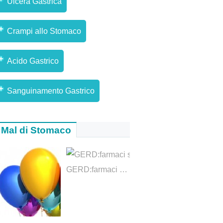
Ulcera Gastrica
Crampi allo Stomaco
Acido Gastrico
Sanguinamento Gastrico
Mal di Stomaco
GERD:farmaci sicuri per la GERD per la gravidanza?