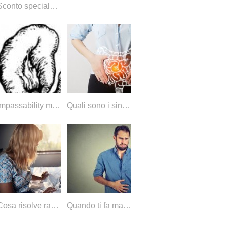
Sconto speciale del 50% su Facebook Party di ringraziamento!!!
Impassability meccanico con un'emostasi - Diagnosi di addome acuto
Quali sono i sintomi della celiachia negli adulti?
Cosa risolve rapidamente un mal di stomaco?
Quando ti fa male lo stomaco tutto il tempo