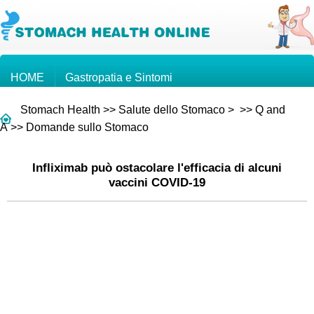
HOME
Gastropatia e Sintomi
Stomach Health
>>
Salute dello Stomaco
> >>
Q and
Conoscenze sullo Stomaco
Tumore Gastrico
A
>>
Domande sullo Stomaco
Infliximab può ostacolare l'efficacia di alcuni
Domande e Risposte
vaccini COVID-19