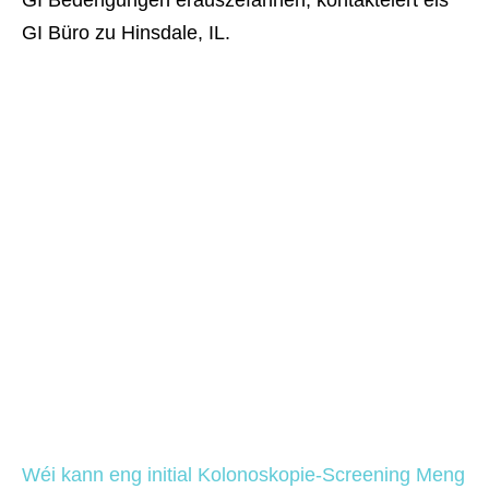
GI Bedéngungen erauszefannen, kontaktéiert eis
GI Büro zu Hinsdale, IL.
Wéi kann eng initial Kolonoskopie-Screening Meng 