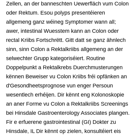
Zellen, an der banneschten Uewerfläch vum Colon
oder Rektum. Esou polyps presentéieren
allgemeng ganz wéineg Symptomer wann all;
awer, intestinal Wuesstem kann an Colon oder
rectal Kriibs Fortschrëtt. Gitt datt se ganz ähnlech
sinn, sinn Colon a Rektalkriibs allgemeng an der
selwechter Grupp kategoriséiert. Routine
Doppelpunkt a Rektalkrebs Duerchmusterungen
kënnen Beweiser vu Colon Kriibs fréi opfänken an
d'Gesondheetsprognose vun enger Persoun
wesentlech erhéijen. Dir kënnt eng Kolonoskopie
an aner Forme vu Colon a Rektalkriibs Screenings
bei Hinsdale Gastroenterology Associates plangen.
Fir e erfuerene gastrointestinal (GI) Dokter zu
Hinsdale, IL Dir kënnt op zielen, konsultéiert eis