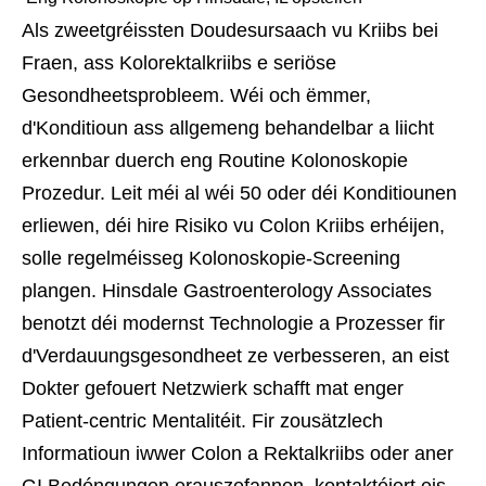
Als zweetgréissten Doudesursaach vu Kriibs bei
Fraen, ass Kolorektalkriibs e seriöse
Gesondheetsprobleem. Wéi och ëmmer,
d'Konditioun ass allgemeng behandelbar a liicht
erkennbar duerch eng Routine Kolonoskopie
Prozedur. Leit méi al wéi 50 oder déi Konditiounen
erliewen, déi hire Risiko vu Colon Kriibs erhéijen,
solle regelméisseg Kolonoskopie-Screening
plangen. Hinsdale Gastroenterology Associates
benotzt déi modernst Technologie a Prozesser fir
d'Verdauungsgesondheet ze verbesseren, an eist
Dokter gefouert Netzwierk schafft mat enger
Patient-centric Mentalitéit. Fir zousätzlech
Informatioun iwwer Colon a Rektalkriibs oder aner