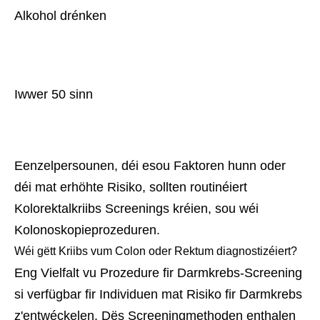
Alkohol drénken
Iwwer 50 sinn
Eenzelpersounen, déi esou Faktoren hunn oder
déi mat erhöhte Risiko, sollten routinéiert
Kolorektalkriibs Screenings kréien, sou wéi
Kolonoskopieprozeduren.
Wéi gëtt Kriibs vum Colon oder Rektum diagnostizéiert?
Eng Vielfalt vu Prozedure fir Darmkrebs-Screening
si verfügbar fir Individuen mat Risiko fir Darmkrebs
z'entwéckelen. Dës Screeningmethoden enthalen