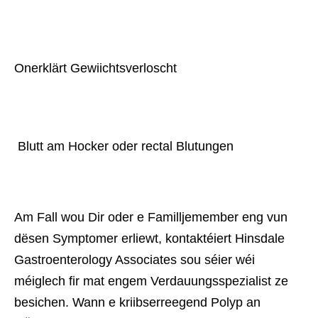
Onerklärt Gewiichtsverloscht
 Blutt am Hocker oder rectal Blutungen
Am Fall wou Dir oder e Familljemember eng vun
dësen Symptomer erliewt, kontaktéiert Hinsdale
Gastroenterology Associates sou séier wéi
méiglech fir mat engem Verdauungsspezialist ze
besichen. Wann e kriibserreegend Polyp an