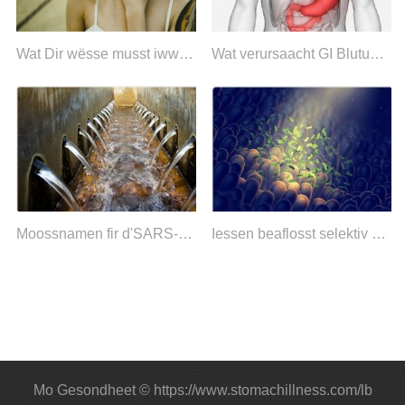
Wat Dir wësse musst iwwer Eosinophil Esophagitis
Wat verursaacht GI Blutungen?
Moossnamen fir d'SARS-CoV-2 Iwwerdroung duerch Ofwaasser an aarme Regiounen ze vermeiden
Iessen beaflosst selektiv Darmmikroben fënnt Studie
Mo Gesondheet © https://www.stomachillness.com/lb