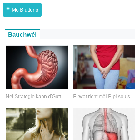
Mo Bluttung
Bauchwéi
Nei Strategie kann d'Gutt-Gehir Kommunikatioun stäerken
Firwat richt mäi Pipi sou schlecht?