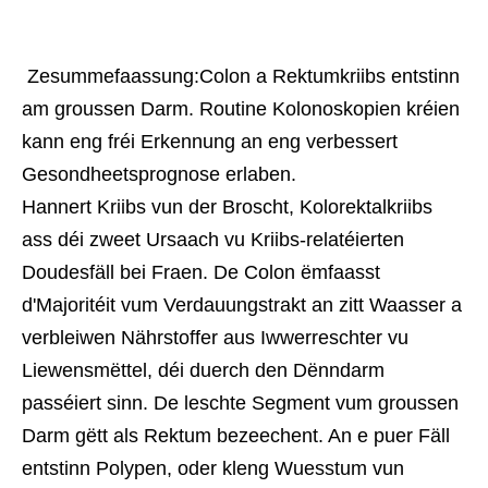
 Zesummefaassung:Colon a Rektumkriibs entstinn 
am groussen Darm. Routine Kolonoskopien kréien 
kann eng fréi Erkennung an eng verbessert 
Gesondheetsprognose erlaben.
Hannert Kriibs vun der Broscht, Kolorektalkriibs
ass déi zweet Ursaach vu Kriibs-relatéierten
Doudesfäll bei Fraen. De Colon ëmfaasst
d'Majoritéit vum Verdauungstrakt an zitt Waasser a
verbleiwen Nährstoffer aus Iwwerreschter vu
Liewensmëttel, déi duerch den Dënndarm
passéiert sinn. De leschte Segment vum groussen
Darm gëtt als Rektum bezeechent. An e puer Fäll
entstinn Polypen, oder kleng Wuesstum vun