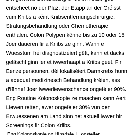
entscheet no der Plaz, der Etapp an der Gréisst
vum Kriibs a kéint Kriibsentfernungschirurgie,
Stralungsbehandlung oder Chemotherapie
enthalen. Colon Polypen kënne bis zu 10 oder 15
Joer daueren fir a Kriibs ze ginn. Wann e
Wuesstum fréi diagnostizéiert gëtt, kann et dacks
geläscht ginn ier et iwwerhaapt a Kriibs geet. Fir
Eenzelpersounen, déi lokaliséiert Darmkrebs hunn
a adequat medizinesch Behandlung kréien, ass
d'fënnef Joer Iwwerliewenschance ongeféier 90%.
Eng Routine Kolonoskopie ze maachen kann Äert
Liewen retten, awer ongeféier 30% vun den
Erwuessenen am Land sinn net aktuell iwwer hir
Screenings fir Colon Kriibs.
 Eng Kolonoskopie op Hinsdale, IL opstellen 