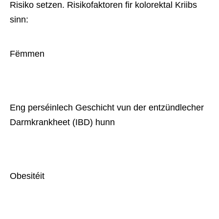
Risiko setzen. Risikofaktoren fir kolorektal Kriibs
sinn:
Fëmmen
Eng perséinlech Geschicht vun der entzündlecher 
Darmkrankheet (IBD) hunn
Obesitéit