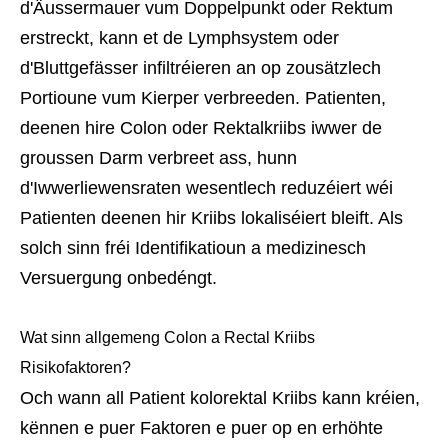
d'Äussermauer vum Doppelpunkt oder Rektum
erstreckt, kann et de Lymphsystem oder
d'Bluttgefässer infiltréieren an op zousätzlech
Portioune vum Kierper verbreeden. Patienten,
deenen hire Colon oder Rektalkriibs iwwer de
groussen Darm verbreet ass, hunn
d'Iwwerliewensraten wesentlech reduzéiert wéi
Patienten deenen hir Kriibs lokaliséiert bleift. Als
solch sinn fréi Identifikatioun a medizinesch
Versuergung onbedéngt.
Wat sinn allgemeng Colon a Rectal Kriibs 
Risikofaktoren?
Och wann all Patient kolorektal Kriibs kann kréien,
kënnen e puer Faktoren e puer op en erhöhte