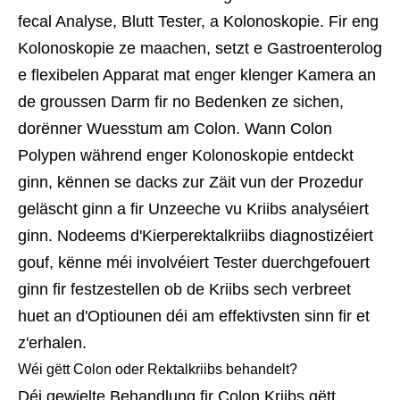
fecal Analyse, Blutt Tester, a Kolonoskopie. Fir eng
Kolonoskopie ze maachen, setzt e Gastroenterolog
e flexibelen Apparat mat enger klenger Kamera an
de groussen Darm fir no Bedenken ze sichen,
dorënner Wuesstum am Colon. Wann Colon
Polypen während enger Kolonoskopie entdeckt
ginn, kënnen se dacks zur Zäit vun der Prozedur
geläscht ginn a fir Unzeeche vu Kriibs analyséiert
ginn. Nodeems d'Kierperektalkriibs diagnostizéiert
gouf, kënne méi involvéiert Tester duerchgefouert
ginn fir festzestellen ob de Kriibs sech verbreet
huet an d'Optiounen déi am effektivsten sinn fir et
z'erhalen.
Wéi gëtt Colon oder Rektalkriibs behandelt?
Déi gewielte Behandlung fir Colon Kriibs gëtt