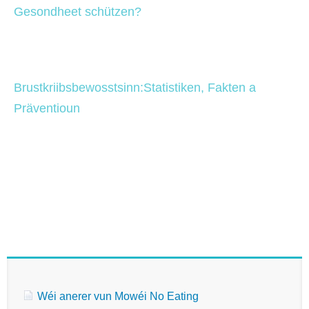
Gesondheet schützen?
Brustkriibsbewosstsinn:Statistiken, Fakten a 
Präventioun
Wéi anerer vun Mowéi No Eating