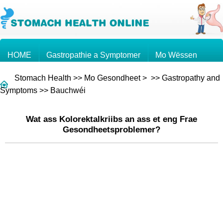
HOME
Gastropathie a Symptomer
Mo Wëssen
Stomach Health
>>
Mo Gesondheet
> >>
Gastropathy and
Mo Kriibs
Froen an Äntwerten
Symptoms
>>
Bauchwéi
Wat ass Kolorektalkriibs an ass et eng Frae
Gesondheetsproblemer?