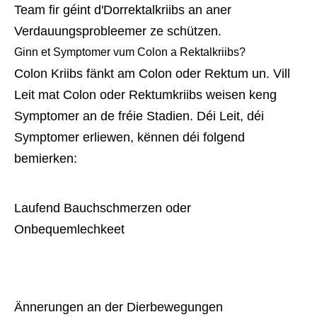
Team fir géint d'Dorrektalkriibs an aner
Verdauungsprobleemer ze schützen.
Ginn et Symptomer vum Colon a Rektalkriibs?
Colon Kriibs fänkt am Colon oder Rektum un. Vill
Leit mat Colon oder Rektumkriibs weisen keng
Symptomer an de fréie Stadien. Déi Leit, déi
Symptomer erliewen, kënnen déi folgend
bemierken:
Laufend Bauchschmerzen oder 
Onbequemlechkeet
Ännerungen an der Dierbewegungen