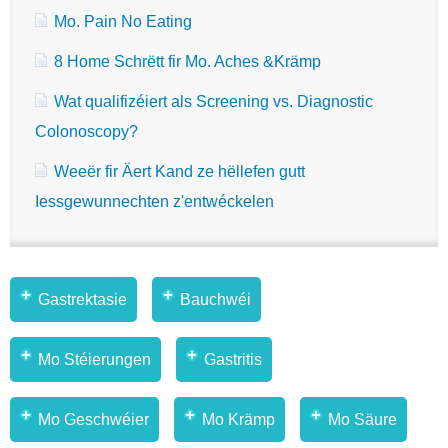
Mo. Pain No Eating
8 Home Schrëtt fir Mo. Aches &Krämp
Wat qualifizéiert als Screening vs. Diagnostic
Colonoscopy?
Weeër fir Äert Kand ze hëllefen gutt
Iessgewunnechten z'entwéckelen
Gastrektasie
Bauchwéi
Mo Stéierungen
Gastritis
Mo Geschwéier
Mo Krämp
Mo Säure