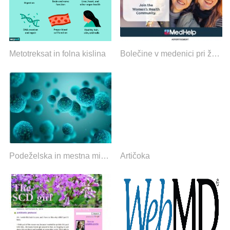
Metotreksat in folna kislina
Bolečine v medenici pri ženskah in moških
Podeželska in mestna mikrobiota se od mladosti razlikujeta,
Artičoka