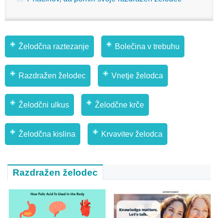
Želodčna raztezanje
Bolečina v trebuhu
Razdražen želodec
Vnetje želodca
Želodčni ulkus
Želodčne krče
Želodčna kislina
Krvavitev želodca
Razdražen želodec