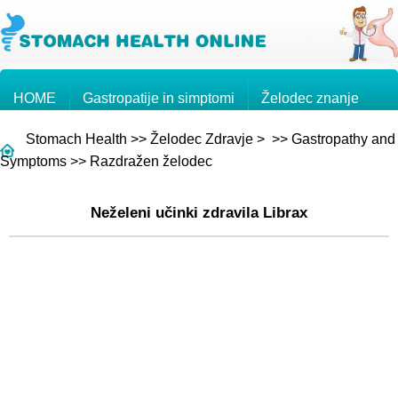
HOME
Gastropatije in simptomi
Želodec znanje
Stomach Health
>>
Želodec Zdravje
> >>
Gastropathy and
Želodčni rak
Vprašanja in odgovori
Symptoms
>>
Razdražen želodec
Neželeni učinki zdravila Librax