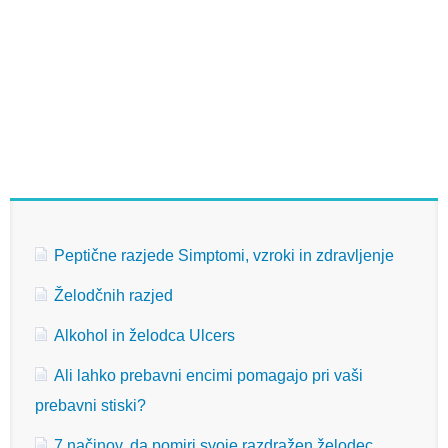
Peptične razjede Simptomi, vzroki in zdravljenje
Želodčnih razjed
Alkohol in želodca Ulcers
Ali lahko prebavni encimi pomagajo pri vaši
prebavni stiski?
7 načinov, da pomiri svoje razdražen želodec