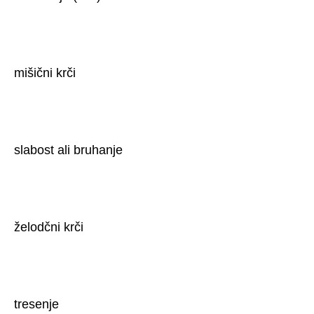
mišični krči
slabost ali bruhanje
želodčni krči
tresenje