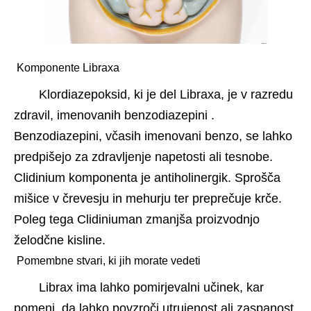
 Komponente Libraxa 
Klordiazepoksid, ki je del Libraxa, je v razredu 
zdravil, imenovanih benzodiazepini . 
Benzodiazepini, včasih imenovani benzo, se lahko 
predpišejo za zdravljenje napetosti ali tesnobe. 
Clidinium komponenta je antiholinergik. Sprošča 
mišice v črevesju in mehurju ter preprečuje krče. 
Poleg tega Clidiniuman zmanjša proizvodnjo 
želodčne kisline.
 Pomembne stvari, ki jih morate vedeti 
Librax ima lahko pomirjevalni učinek, kar 
pomeni, da lahko povzroči utrujenost ali zaspanost 