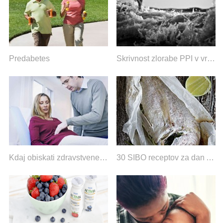
Predabetes
Skrivnost zlorabe PPI v vrednosti 6,5 milijarde dolarjev
Kdaj obiskati zdravstvenega delavca za bolečine v trebuhu
30 SIBO receptov za dan Avstralije