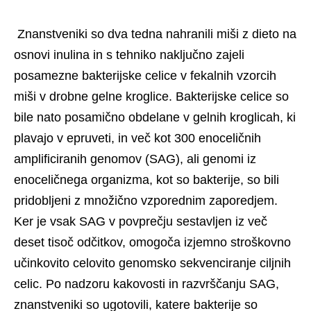
 Znanstveniki so dva tedna nahranili miši z dieto na 
osnovi inulina in s tehniko naključno zajeli 
posamezne bakterijske celice v fekalnih vzorcih 
miši v drobne gelne kroglice. Bakterijske celice so 
bile nato posamično obdelane v gelnih kroglicah, ki 
plavajo v epruveti, in več kot 300 enoceličnih 
amplificiranih genomov (SAG), ali genomi iz 
enoceličnega organizma, kot so bakterije, so bili 
pridobljeni z množično vzporednim zaporedjem. 
Ker je vsak SAG v povprečju sestavljen iz več 
deset tisoč odčitkov, omogoča izjemno stroškovno 
učinkovito celovito genomsko sekvenciranje ciljnih 
celic. Po nadzoru kakovosti in razvrščanju SAG, 
znanstveniki so ugotovili, katere bakterije so 