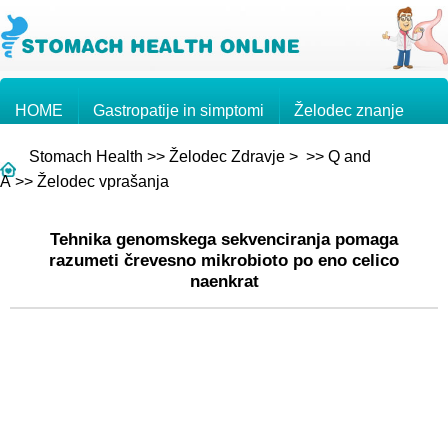
HOME
Gastropatije in simptomi
Želodec znanje
Stomach Health
>>
Želodec Zdravje
> >>
Q and
Želodčni rak
Vprašanja in odgovori
A
>>
Želodec vprašanja
Tehnika genomskega sekvenciranja pomaga
razumeti črevesno mikrobioto po eno celico
naenkrat