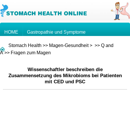
HOME
Gastropathie und Symptome
Stomach Health
>>
Magen-Gesundheit
> >>
Q and
Wissen über den Magen
Magenkrebs
A
>>
Fragen zum Magen
Wissenschaftler beschreiben die
Fragen und Antworten
Zusammensetzung des Mikrobioms bei Patienten
mit CED und PSC