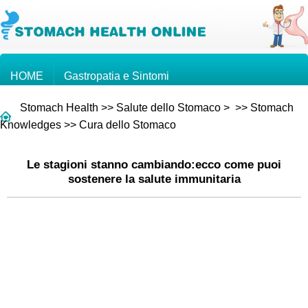
HOME
Gastropatia e Sintomi
Stomach Health
>>
Salute dello Stomaco
> >>
Stomach
Conoscenze sullo Stomaco
Tumore Gastrico
Knowledges
>>
Cura dello Stomaco
Le stagioni stanno cambiando:ecco come puoi
Domande e Risposte
sostenere la salute immunitaria