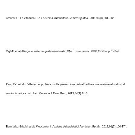
Aranow C. La vitamina D e il sistema immunitario. 
JInvestig Med
 .2011;59(6):881–886.
VighiG et al.Allergia e sistema gastrointestinale. 
Clin Exp Immunol.
 2008;153(Suppl 1):3–6.
Kang E-J et al. L'effetto dei probiotici sulla prevenzione del raffreddore:una meta-analisi di studi 
randomizzati e controllati. 
Coreano J Fam Med
 . 2013;34(1):2-10.
Bermudez-BritoM et al. Meccanismi d'azione dei probiotici.
Ann Nutr Metab. 
 2012;61(2):160-174.