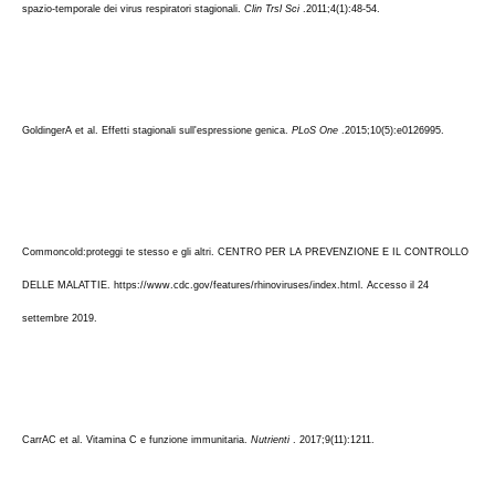
spazio-temporale dei virus respiratori stagionali. 
Clin Trsl Sci
 .2011;4(1):48-54. 
GoldingerA et al. Effetti stagionali sull'espressione genica. 
PLoS One
 .2015;10(5):e0126995. 
Commoncold:proteggi te stesso e gli altri. CENTRO PER LA PREVENZIONE E IL CONTROLLO 
DELLE MALATTIE. https://www.cdc.gov/features/rhinoviruses/index.html. Accesso il 24 
settembre 2019.
CarrAC et al. Vitamina C e funzione immunitaria. 
Nutrienti
 . 2017;9(11):1211.