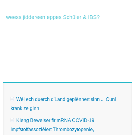
weess jiddereen eppes Schüler & IBS?
Wéi ech duerch d'Land geplënnert sinn ... Ouni
krank ze ginn
Kleng Beweiser fir mRNA COVID-19
Impfstoffassoziéiert Thrombozytopenie,