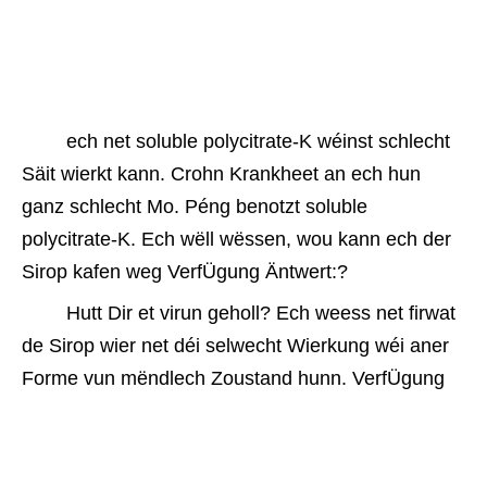
 ech net soluble polycitrate-K wéinst schlecht 
Säit wierkt kann. Crohn Krankheet an ech hun 
ganz schlecht Mo. Péng benotzt soluble 
polycitrate-K. Ech wëll wëssen, wou kann ech der 
Sirop kafen weg VerfÜgung Äntwert:? 
 Hutt Dir et virun geholl? Ech weess net firwat 
de Sirop wier net déi selwecht Wierkung wéi aner 
Forme vun mëndlech Zoustand hunn. VerfÜgung
