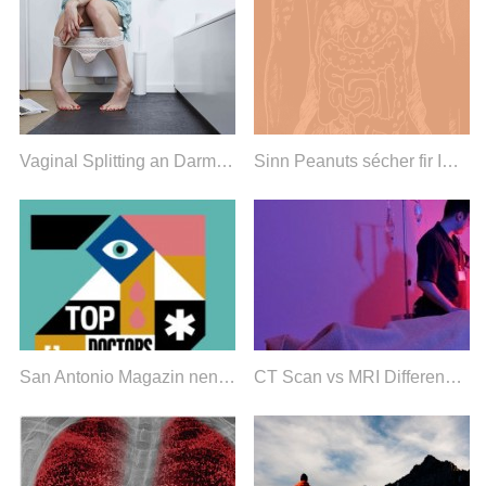
Vaginal Splitting an Darmbewegungen
Sinn Peanuts sécher fir IBS? Debunking Aflatoxin Mythen.
San Antonio Magazin nennt véier SAGA Gastroenterologen als 2020 Top Dokteren
CT Scan vs MRI Differenzen tëscht Maschinnen, Käschten, Uwendungen