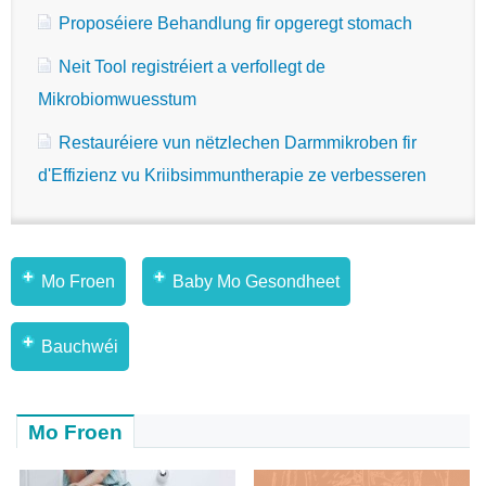
Proposéiere Behandlung fir opgeregt stomach
Neit Tool registréiert a verfollegt de
Mikrobiomwuesstum
Restauréiere vun nëtzlechen Darmmikroben fir
d'Effizienz vu Kriibsimmuntherapie ze verbesseren
Mo Froen
Baby Mo Gesondheet
Bauchwéi
Mo Froen