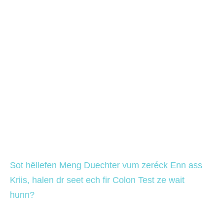
Sot hëllefen Meng Duechter vum zeréck Enn ass 
Kriis, halen dr seet ech fir Colon Test ze wait 
hunn?