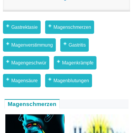
Gastrektasie
Magenschmerzen
Magenverstimmung
Gastritis
Magengeschwür
Magenkrämpfe
Magensäure
Magenblutungen
Magenschmerzen