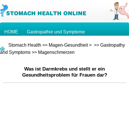
HOME
Gastropathie und Symptome
Stomach Health
>>
Magen-Gesundheit
> >>
Gastropathy
Wissen über den Magen
Magenkrebs
and Symptoms
>>
Magenschmerzen
Was ist Darmkrebs und stellt er ein
Fragen und Antworten
Gesundheitsproblem für Frauen dar?