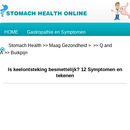
HOME
Gastropathie en Symptomen
Stomach Health
>>
Maag Gezondheid
> >>
Q and
Kennis over de Maag
Maagkanker
A
>>
Buikpijn
Is keelontsteking besmettelijk? 12 Symptomen en
Vragen en Antwoorden
tekenen